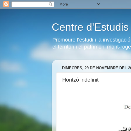
Centre d'Estudi
Promoure l’estudi i la investigaci
el territori i el patrimoni mont-rog
DIMECRES, 29 DE NOVEMBRE DEL 2
Horitzó indefinit