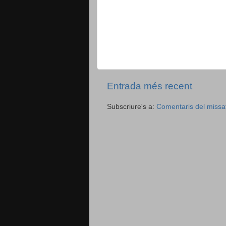
Entrada més recent
Subscriure's a:
Comentaris del missa