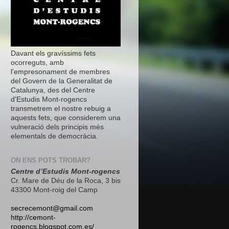
Davant els gravíssims fets
ocorreguts, amb
l'empresonament de membres
del Govern de la Generalitat de
Catalunya, des del Centre
d'Estudis Mont-rogencs
transmetrem el nostre rebuig a
aquests fets, que considerem una
vulneració dels principis més
elementals de democràcia.
ON ENS POTS TROBAR?
Centre d’Estudis Mont-rogencs
Cr. Mare de Déu de la Roca, 3 bis
43300 Mont-roig del Camp
secrecemont@gmail.com
http://cemont-
rogencs.blogspot.com.es/