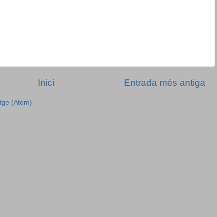
Inici
Entrada més antiga
tge (Atom)