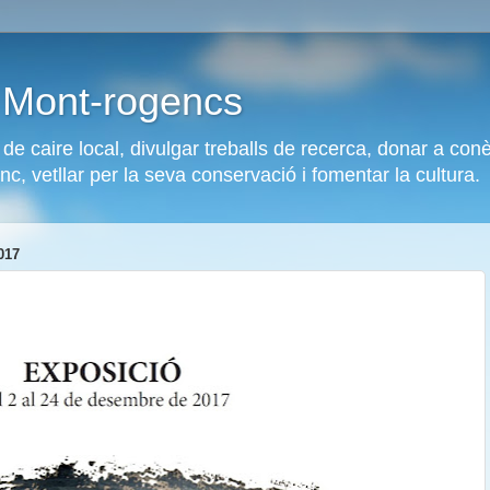
s Mont-rogencs
ó de caire local, divulgar treballs de recerca, donar a co
enc, vetllar per la seva conservació i fomentar la cultura.
017