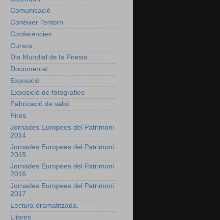
Comunicació
Conèixer l'entorn
Conferències
Cursos
Dia Mundial de la Poesia.
Documental
Exposició
Exposició de fotografies
Fabricació de sabó
Fires
Jornades Europees del Patrimoni
2014
Jornades Europees del Patrimoni
2015
Jornades Europees del Patrimoni
2016
Jornades Europees del Patrimoni
2017
Lectura dramatitzada.
Llibres