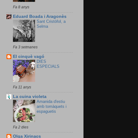
Fa 8 anys
Eduard Boada i Aragonès
Sant Cristòfol, a
Selma
Fa 3 setmanes
El cinquè vagó
DIES
ESPECIALS
Fa 11 anys
La cuina violeta
Amanida d'estiu
amb tomàquets i
espaguetis
Fa 2 dies
Olga Xirinacs