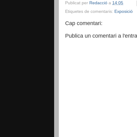
Publicat per
Redacció
a
14:05
Etiquetes de comentaris:
Exposició
Cap comentari:
Publica un comentari a l'entr