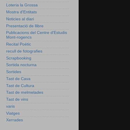
Loteria la Grossa
Mostra d'Entitats
Noticies al diari
Presentació de llibre
Publicacions del Centre d'Estudis
Mont-rogencs
Recital Poètic
recull de fotografies
Scrapbooking
Sortida nocturna
Sortides
Tast de Cava
Tast de Cultura
Tast de melmelades
Tast de vins
varis
Viatges
Xerrades