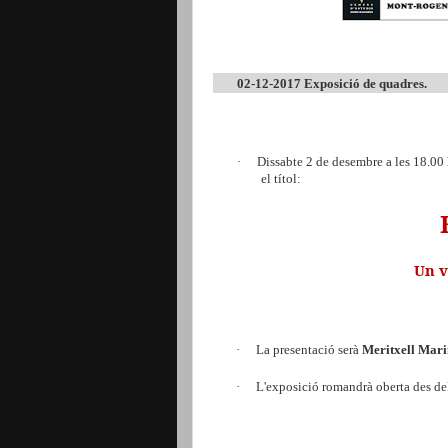
02-12-2017 Exposició de quadres.
·
Dissabte 2 de desembre a les 18.00
el títol:
Un v
·
La presentació serà
Meritxell Mari
·
L'exposició romandrà oberta des del