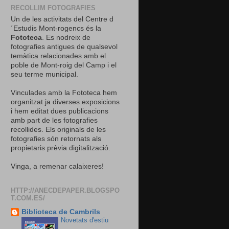
RECOLLIM FOTOGRAFIES
Un de les activitats del Centre d
´Estudis Mont-rogencs és la
Fototeca
. Es nodreix de
fotografies antigues de qualsevol
temàtica relacionades amb el
poble de Mont-roig del Camp i el
seu terme municipal.
Vinculades amb la Fototeca hem
organitzat ja diverses exposicions
i hem editat dues publicacions
amb part de les fotografies
recollides. Els originals de les
fotografies són retornats als
propietaris prèvia digitalització.
Vinga, a remenar calaixeres!
HTTP://ANECDEPAPER.BLOGSPO
T.COM.ES/
Biblioteca de Cambrils
Novetats d'estiu