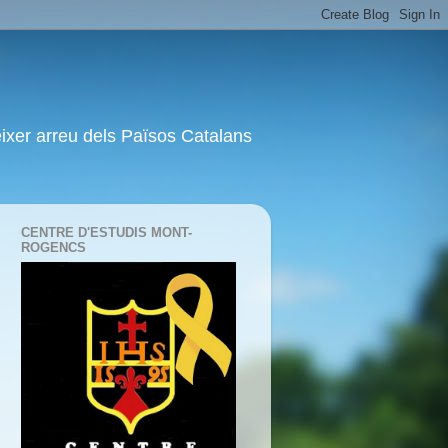
nèixer arreu dels Països Catalans
CENTRE D'ESTUDIS MONT-
ROGENCS