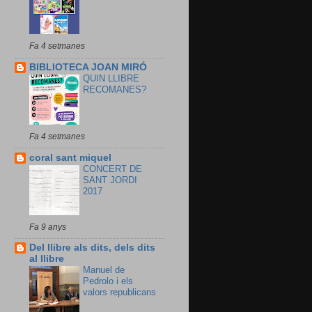
Fa 4 setmanes
BIBLIOTECA JOAN MIRÓ
QUIN LLIBRE
RECOMANES?
Fa 4 setmanes
coral sant miquel
CONCERT DE
SANT JORDI
2017
Fa 9 anys
Del llibre als dits, dels dits
al llibre
Manuel de
Pedrolo i els
valors republicans