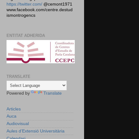
https://twitter.com/
@cemont1971
www.facebook.com/centre.destud
ismontrogencs
ENTITAT ADHERIDA
TRANSLATE
Powered by
Translate
Articles
Auca
Audiovisual
Aules d’Extensió Universitària
Calendari